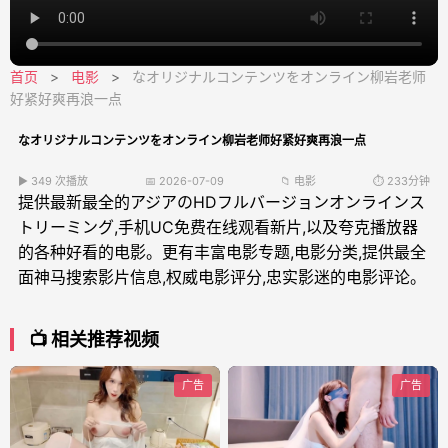
首页
>
电影
>
なオリジナルコンテンツをオンライン柳岩老师
好紧好爽再浪一点
なオリジナルコンテンツをオンライン柳岩老师好紧好爽再浪一点
▶ 349 次播放
📅 2026-07-09
📁 电影
⏱️ 233分钟
提供最新最全的アジアのHDフルバージョンオンラインス
トリーミング,手机UC免费在线观看新片,以及夸克播放器
的各种好看的电影。更有丰富电影专题,电影分类,提供最全
面神马搜索影片信息,权威电影评分,忠实影迷的电影评论。
📺 相关推荐视频
广告
广告